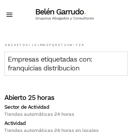
A
B
C
D
E
F
G
H
I
J
K
L
M
N
O
P
Q
R
S
T
U
V
W
X
Y
Z
#
Empresas etiquetadas con:
franquicias distribucion
Abierto 25 horas
Sector de Actividad
TIendas automáticas 24 horas
Actividad
Tiendas automáticas 24 horas en locales