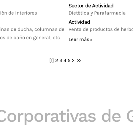
Sector de Actividad
ión de Interiores
Dietética y Parafarmacia
Actividad
inas de ducha, columnas de
Venta de productos de herbor
os de baño en general, etc
Leer más
[
1
]
2
3
4
5
>
>>
Corporativas de 