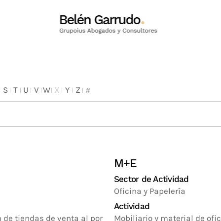
S
T
U
V
W
X
Y
Z
#
M+E
Sector de Actividad
Oficina y Papelería
Actividad
de tiendas de venta al por
Mobiliario y material de ofi