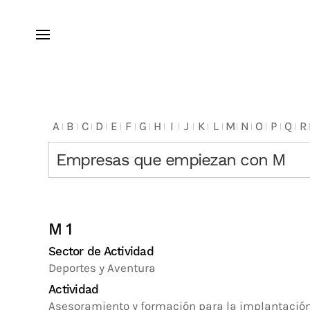
A
B
C
D
E
F
G
H
I
J
K
L
M
N
O
P
Q
R
Empresas que empiezan con M
M 1
Sector de Actividad
Deportes y Aventura
Actividad
Asesoramiento y formación para la implantación 