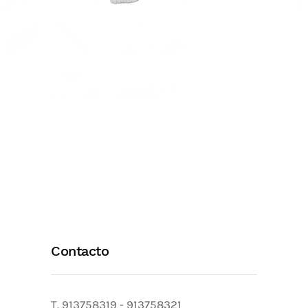
Contacto
T.
913758319
-
913758321