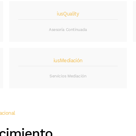
iusQuality
Asesoría Continuada
iusMediación
Servicios Mediación
acional
cimiento