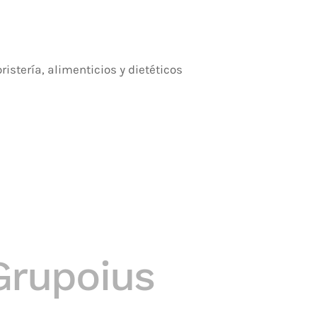
istería, alimenticios y dietéticos
Grupoius