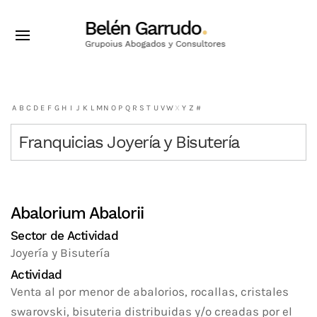
A
B
C
D
E
F
G
H
I
J
K
L
M
N
O
P
Q
R
S
T
U
V
W
X
Y
Z
#
Franquicias Joyería y Bisutería
Abalorium Abalorii
Sector de Actividad
Joyería y Bisutería
Actividad
Venta al por menor de abalorios, rocallas, cristales
swarovski, bisuteria distribuidas y/o creadas por el