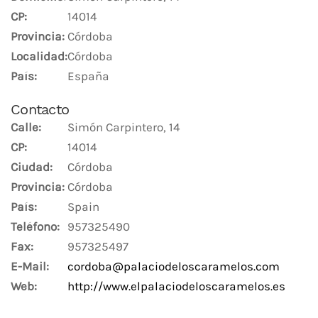
CP:
14014
Provincia:
Córdoba
Localidad:
Córdoba
País:
España
Contacto
Calle:
Simón Carpintero, 14
CP:
14014
Ciudad:
Córdoba
Provincia:
Córdoba
País:
Spain
Teléfono:
957325490
Fax:
957325497
E-Mail:
cordoba@palaciodeloscaramelos.com
Web:
http://www.elpalaciodeloscaramelos.es