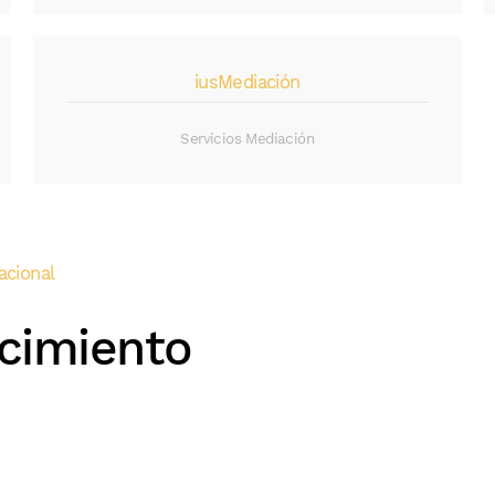
iusMediación
Servicios Mediación
acional
cimiento